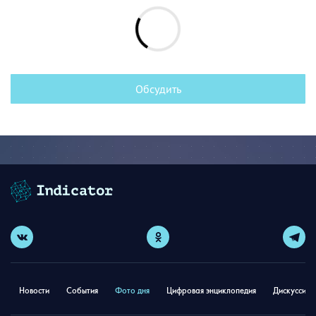
Обсудить
Новости
События
Фото дня
Цифровая энциклопедия
Дискуссион