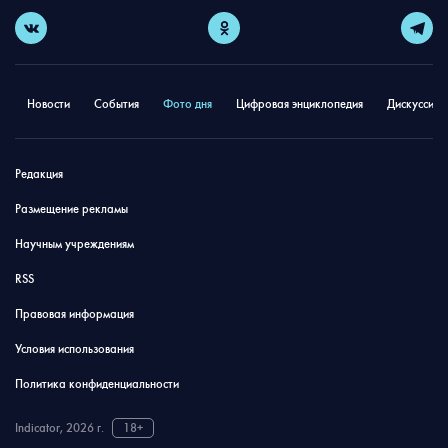
Новости
События
Фото дня
Цифровая энциклопедия
Дискуссион
Редакция
Размещение рекламы
Научным учреждениям
RSS
Правовая информация
Условия использования
Политика конфиденциальности
Indicator, 2026 г.
18+