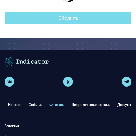
Обсудить
Новости
События
Фото дня
Цифровая энциклопедия
Дискуссион
Редакция