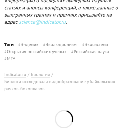
информацию о последних вышедших научных
статьях и анонсы конференций, а также данные о
выигранных грантах и премиях присылайте на
адрес
science@indicator.ru
.
#
Эндемик
#
Эволюционизм
#
Экосистема
Теги
#
Открытия российских ученых
#
Российская наука
#
МГУ
Indicator.ru
/
Биология
/
Биологи исследовали видообразование у байкальских
рачков-бокоплавов