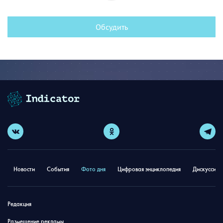
Обсудить
Новости
События
Фото дня
Цифровая энциклопедия
Дискуссион
Редакция
Размещение рекламы