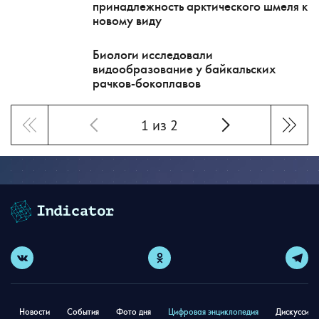
принадлежность арктического шмеля к
новому виду
Биологи исследовали
видообразование у байкальских
рачков-бокоплавов
1 из 2
Новости
События
Фото дня
Цифровая энциклопедия
Дискуссион