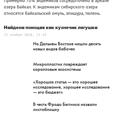
Примерно 70% эндемиков сосредоточено в ареале
озера Байкал. К эндемикам сибирского озера
относятся байкальский омуль, эпишура, тюлень.
Найдена поющая как кузнечик лягушка
25 ноября 2020, 15:45
На Дальнем Востоке нашли десять
новых видов бабочек
Микропластик повреждает
коралловые экосистемы
«Хорошая статья — это хорошее
исследование, хорошее исследование
— это бюджет»
В честь Фродо Бэггинса назвали
листоблошку