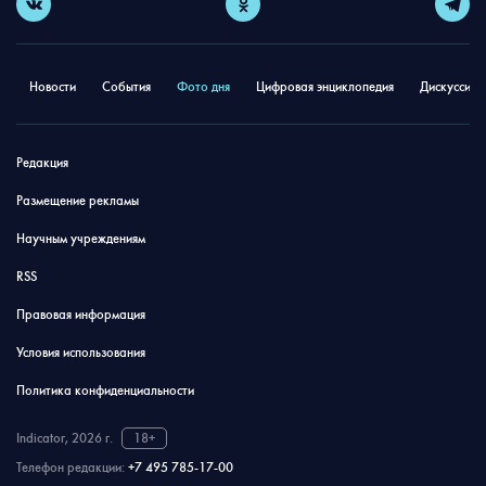
Новости
События
Фото дня
Цифровая энциклопедия
Дискуссион
Редакция
Размещение рекламы
Научным учреждениям
RSS
Правовая информация
Условия использования
Политика конфиденциальности
Indicator, 2026 г.
18+
Телефон редакции:
+7 495 785-17-00