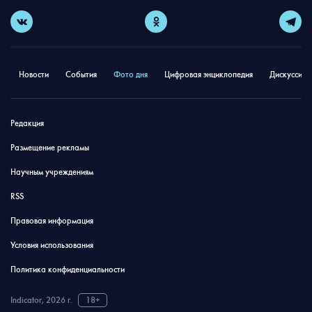
Новости
События
Фото дня
Цифровая энциклопедия
Дискуссион
Редакция
Размещение рекламы
Научным учреждениям
RSS
Правовая информация
Условия использования
Политика конфиденциальности
Indicator, 2026 г.
18+