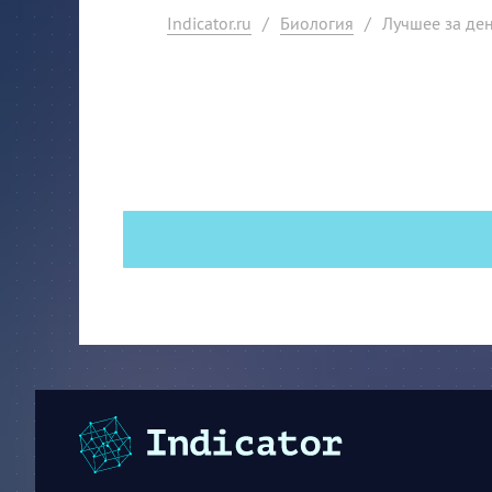
Indicator.ru
/
Биология
/
Лучшее за ден