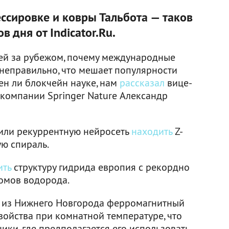
ессировке и ковры Тальбота — таков
 дня от Indicator.Ru.
ей за рубежом, почему международные
неправильно, что мешает популярности
ен ли блокчейн науке, нам
рассказал
вице-
 компании Springer Nature Александр
или рекуррентную нейросеть
находить
Z-
ю спираль.
ить
структуру гидрида европия с рекордно
омов водорода.
 из Нижнего Новгорода ферромагнитный
войства при комнатной температуре, что
ки, где предполагается его использовать.