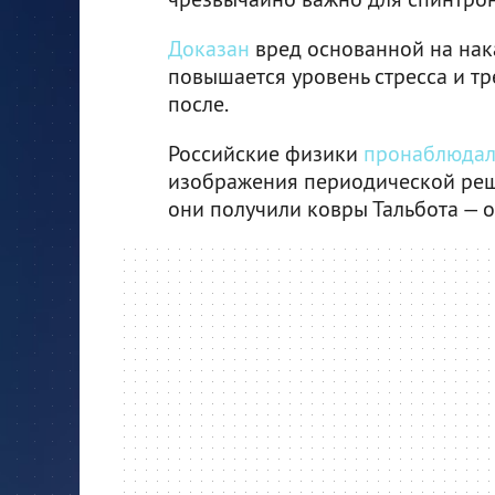
Доказан
вред основанной на нака
повышается уровень стресса и тр
после.
Российские физики
пронаблюда
изображения периодической реше
они получили ковры Тальбота — 