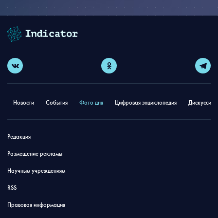
Новости
События
Фото дня
Цифровая энциклопедия
Дискуссион
Редакция
Размещение рекламы
Научным учреждениям
RSS
Правовая информация