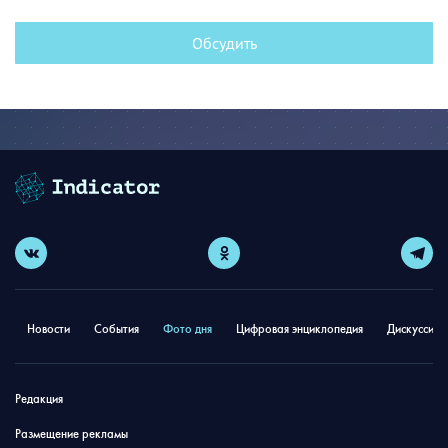
Обсудить
Новости
События
Фото дня
Цифровая энциклопедия
Дискуссион
Редакция
Размещение рекламы