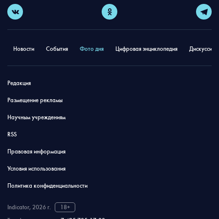
Новости
События
Фото дня
Цифровая энциклопедия
Дискуссион
Редакция
Размещение рекламы
Научным учреждениям
RSS
Правовая информация
Условия использования
Политика конфиденциальности
Indicator, 2026 г.
18+