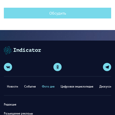
Обсудить
Новости
События
Фото дня
Цифровая энциклопедия
Дискуссион
Редакция
Размещение рекламы