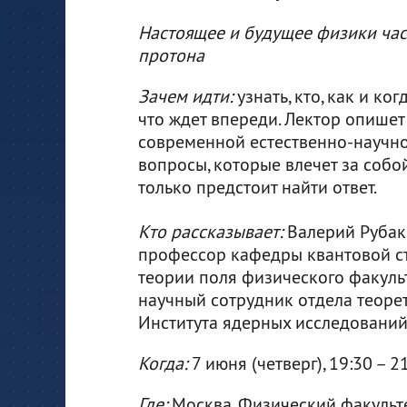
Настоящее и будущее физики час
протона
Зачем идти:
узнать, кто, как и ко
что ждет впереди. Лектор опишет
современной естественно-научно
вопросы, которые влечет за собо
только предстоит найти ответ.
Кто рассказывает:
Валерий Рубако
профессор кафедры квантовой ст
теории поля физического факульт
научный сотрудник отдела теоре
Института ядерных исследований
Когда:
7 июня (четверг), 19:30 – 2
Где:
Москва, Физический факульте