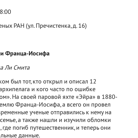
18:00
ых РАН (ул. Пречистенка, д. 16)
ли Франца-Иосифа
а Ли Смита
ком был тот, кто открыл и описал 12
архипелага и кого часто по ошибке
м». На своей паровой яхте «Эйра» в 1880-
Землю Франца-Иосифа, а всего он провел
временные ученые отправились к нему на
 семье, а также нашли и изучили обломки
 где погиб путешественник, и теперь они
альные данные.