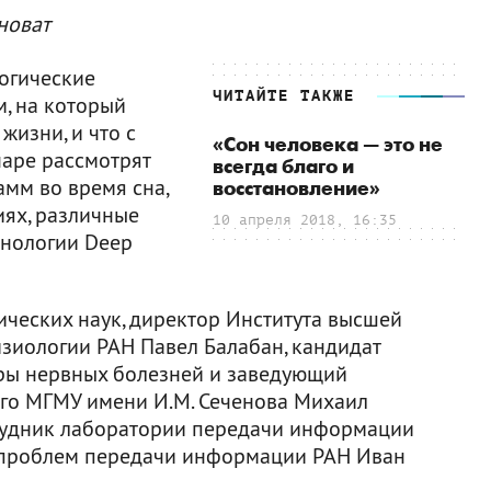
иноват
логические
ЧИТАЙТЕ ТАКЖЕ
, на который
жизни, и что с
«Сон человека — это не
наре рассмотрят
всегда благо и
мм во время сна,
восстановление»
иях, различные
10 апреля 2018, 16:35
хнологии Deep
ческих наук, директор Института высшей
зиологии РАН Павел Балабан, кандидат
дры нервных болезней и заведующий
го МГМУ имени И.М. Сеченова Михаил
трудник лаборатории передачи информации
а проблем передачи информации РАН Иван