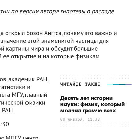
тиц по версии автора гипотезы о распаде
гда открыл бозон Хиггса, почему это важно и
 значение этой знаменитой частицы для
й картины мира и обсудит большие
й ее открытие и на которые физикам
в, академик РАН,
ЧИТАЙТЕ ТАКЖЕ
атистики и
ета МГУ, главный
Десять лет истории
тической физики
науки: физик, который
 РАН.
молчал громче всех
08 января, 11:38
1:30
т МПГУ, центр