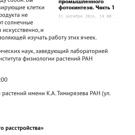
промышленного
езирующие клетки
фотосинтеза. Часть 1
родукта не
31 октября 2016, 14:00
ют солнечные
 искусственно, и
воляющей изучать работу этих ячеек.
ических наук, заведующий лабораторией
нститута физиологии растений РАН
:00
растений имени К.А. Тимирязева РАН (ул.
го расстройства»