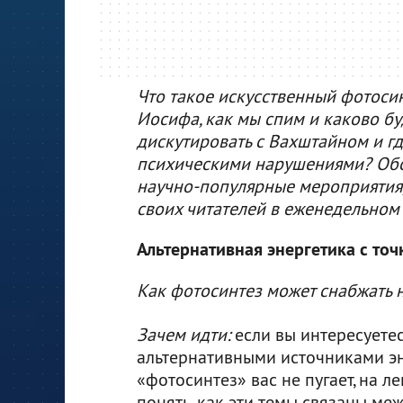
Что такое искусственный фотоси
Иосифа, как мы спим и каково бу
дискутировать с Вахштайном и гд
психическими нарушениями? Обо 
научно-популярные мероприятия, 
своих читателей в еженедельном
Альтернативная энергетика с то
Как фотосинтез может снабжать н
Зачем идти:
если вы интересуете
альтернативными источниками эн
«фотосинтез» вас не пугает, на л
понять, как эти темы связаны меж