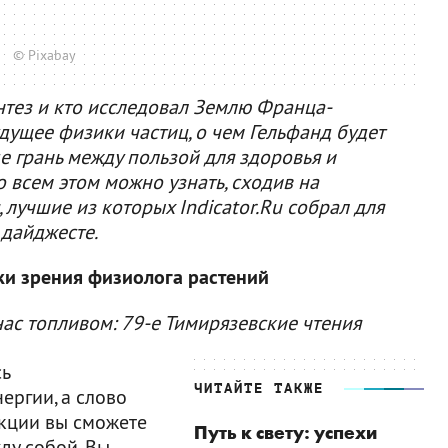
© Pixabay
нтез и кто исследовал Землю Франца-
дущее физики частиц, о чем Гельфанд будет
е грань между пользой для здоровья и
всем этом можно узнать, сходив на
лучшие из которых Indicator.Ru собрал для
 дайджесте.
чки зрения физиолога растений
ас топливом: 79-е Тимирязевские чтения
сь
ЧИТАЙТЕ ТАКЖЕ
ергии, а слово
екции вы сможете
Путь к свету: успехи
ду собой. Вы