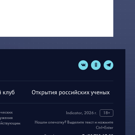
 клуб
Открытия российских ученых
рческих
Indicator, 2026 г.
18+
ружения
Нашли опечатку? Выделите текст и нажмите
действующим
Ctrl+Enter