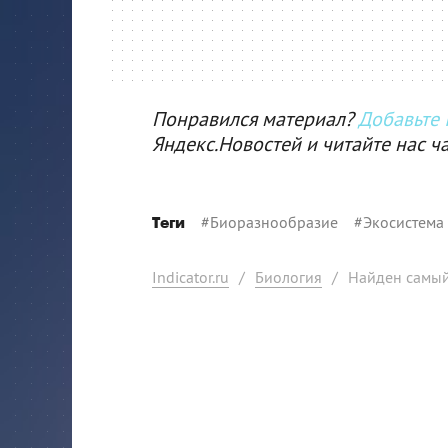
Понравился материал?
Добавьте I
Яндекс.Новостей и читайте нас ч
#
Биоразнообразие
#
Экосистема
Теги
Indicator.ru
/
Биология
/
Найден самый