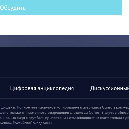
Обсудить
Цифровая энциклопедия
Дискуссионный
ащищены. Полное или частичное копирование материалов Сайта в комме
шено только с письменного разрешения владельца Сайта. В случае обна
виновные лица могут быть привлечены к ответственности в соответствии с 
ьством Российской Федерации.