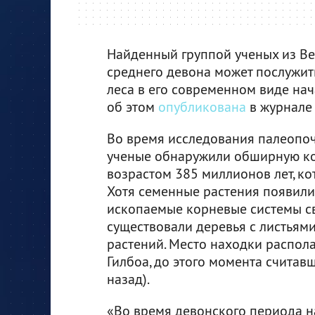
Найденный группой ученых из В
среднего девона может послужить
леса в его современном виде нач
об этом
опубликована
в журнале 
Во время исследования палеопоч
ученые обнаружили обширную ко
возрастом 385 миллионов лет, ко
Хотя семенные растения появилис
ископаемые корневые системы сви
существовали деревья с листьям
растений. Место находки располаг
Гилбоа, до этого момента считав
назад).
«Во время девонского периода на