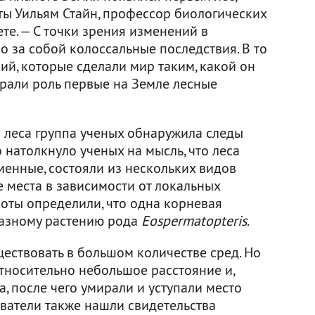
ты Уильям Стайн, профессор биологических
те. — С точки зрения изменений в
о за собой колоссальные последствия. В то
й, которые сделали мир таким, какой он
ыграли роль первые на Земле лесные
 леса группа ученых обнаружила следы
 натолкнуло ученых на мысль, что леса
менные, состояли из нескольких видов
 места в зависимости от локальных
боты определили, что одна корневая
азному растению рода
Eospermatopteris
.
уществовать в большом количестве сред. Но
тносительно небольшое расстояние и,
а, после чего умирали и уступали место
ователи также нашли свидетельства