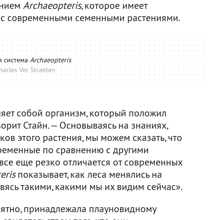
анием
Archaeopteris
, которое имеет
 с современными семенными растениями.
я система
Archaeopteris
harles Ver Straeten
вляет собой организм, который положил
орит Стайн. — Основываясь на знаниях,
ов этого растения, мы можем сказать, что
временные по сравнению с другими
все еще резко отличается от современных
eris
показывает, как леса менялись на
вясь такими, какими мы их видим сейчас».
роятно, принадлежала плауновидному