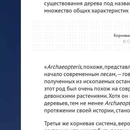
существования дерева под назв
множество общих характеристик
Корнева
© C
«
Archaeopteris
, похоже, предста
начало современным лесам, — гов
полученных из ископаемых останк
этот род был очень похож на со
девонскими растениями. Хотя он 
деревьев, тем не менее
Archaeopt
протяжении своей истории, стано
Третья же корневая система, ве