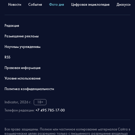
Новости
События
Фото дня
Цифровая энциклопедия
Дискуссион
Редакция
Размещение рекламы
Научным учреждениям
RSS
Правовая информация
Условия использования
Политика конфиденциальности
Indicator, 2026 г.
18+
Телефон редакции:
+7 495 785-17-00
Все права защищены. Полное или частичное копирование материалов Сайта в
коммерческих целях разрешено только с письменного разрешения владельца