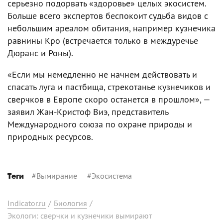
серьезно подорвать «здоровье» целых экосистем.
Больше всего экспертов беспокоит судьба видов с
небольшим ареалом обитания, например кузнечика
равнины Кро (встречается только в междуречье
Дюранс и Роны).
«Если мы немедленно не начнем действовать и
спасать луга и пастбища, стрекотанье кузнечиков и
сверчков в Европе скоро останется в прошлом», —
заявил Жан-Кристоф Виэ, представитель
Международного союза по охране природы и
природных ресурсов.
#
Вымирание
#
Экосистема
Теги
Indicator.ru
/
Биология
/
Экологи: сверчки и кузнечики вымирают