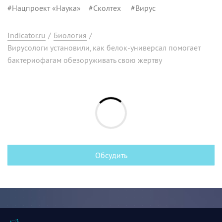
#
Нацпроект «Наука»
#
Сколтех
#
Вирус
Indicator.ru
/
Биология
/
Вирусологи установили, как белок-универсал помогает
бактериофагам обезоруживать свою жертву
Обсудить