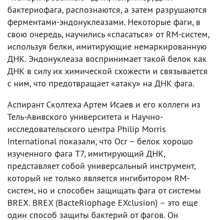
бактериофага, распознаются, а затем разрушаются
ферментами-эндонуклеазами. Некоторые фаги, в
свою очередь, научились «спасаться» от RM-систем,
используя белки, имитирующие немаркированную
ДНК. Эндонуклеаза воспринимает такой белок как
ДНК в силу их химической схожести и связывается
с ним, что предотвращает «атаку» на ДНК фага.
Аспирант Сколтеха Артем Исаев и его коллеги из
Тель-Авивского университета и Научно-
исследовательского центра Philip Morris
International показали, что Ocr – белок хорошо
изученного фага T7, имитирующий ДНК,
представляет собой универсальный инструмент,
который не только является ингибитором RM-
систем, но и способен защищать фага от системы
BREX. BREX (BacteRiophage EXclusion) – это еще
один способ защиты бактерий от фагов. Он