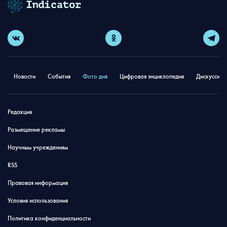
Новости
События
Фото дня
Цифровая энциклопедия
Дискуссион
Редакция
Размещение рекламы
Научным учреждениям
RSS
Правовая информация
Условия использования
Политика конфиденциальности