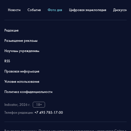
Новости
События
Фото дня
Цифровая энциклопедия
Дискуссион
Редакция
Размещение рекламы
Научным учреждениям
RSS
Правовая информация
Условия использования
Политика конфиденциальности
Indicator, 2026 г.
18+
Телефон редакции:
+7 495 785-17-00