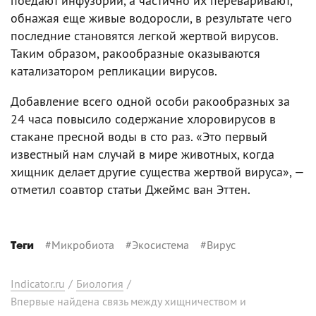
поедают инфузорий, а частично их переваривают,
обнажая еще живые водоросли, в результате чего
последние становятся легкой жертвой вирусов.
Таким образом, ракообразные оказываются
катализатором репликации вирусов.
Добавление всего одной особи ракообразных за
24 часа повысило содержание хлоровирусов в
стакане пресной воды в сто раз. «Это первый
известный нам случай в мире животных, когда
хищник делает другие существа жертвой вируса», —
отметил соавтор статьи Джеймс ван Эттен.
#
Микробиота
#
Экосистема
#
Вирус
Теги
Indicator.ru
/
Биология
/
Впервые найдена связь между хищничеством и