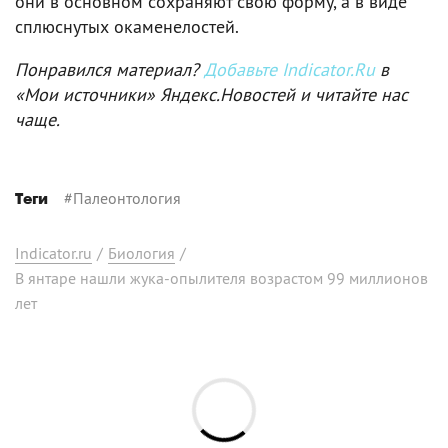
они в основном сохраняют свою форму, а в виде
сплюснутых окаменелостей.
Понравился материал?
Добавьте Indicator.Ru
в
«Мои источники» Яндекс.Новостей и читайте нас
чаще.
#
Палеонтология
Теги
Indicator.ru
/
Биология
/
В янтаре нашли жука-опылителя возрастом 99 миллионов
лет