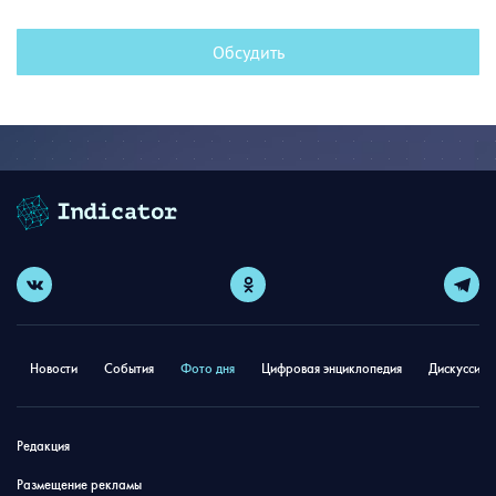
Обсудить
Новости
События
Фото дня
Цифровая энциклопедия
Дискуссион
Редакция
Размещение рекламы