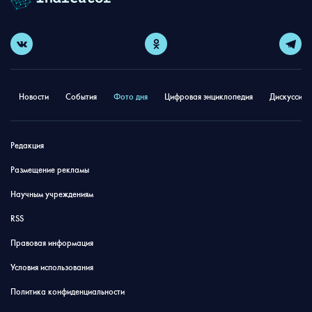
Новости
События
Фото дня
Цифровая энциклопедия
Дискуссион
Редакция
Размещение рекламы
Научным учреждениям
RSS
Правовая информация
Условия использования
Политика конфиденциальности