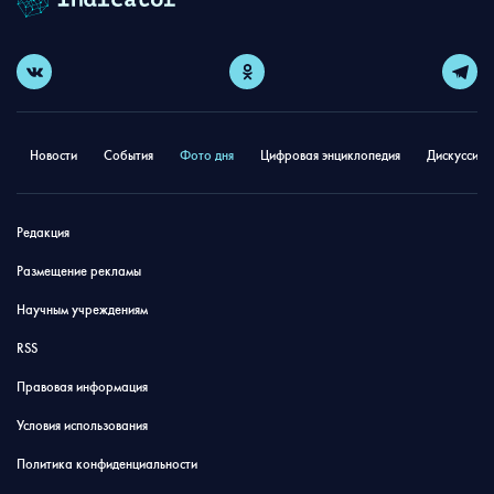
Новости
События
Фото дня
Цифровая энциклопедия
Дискуссион
Редакция
Размещение рекламы
Научным учреждениям
RSS
Правовая информация
Условия использования
Политика конфиденциальности