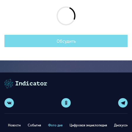
Обсудить
Новости
События
Фото дня
Цифровая энциклопедия
Дискуссион