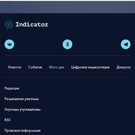
Новости
События
Фото дня
Цифровая энциклопедия
Дискуссион
Редакция
Размещение рекламы
Научным учреждениям
RSS
Правовая информация