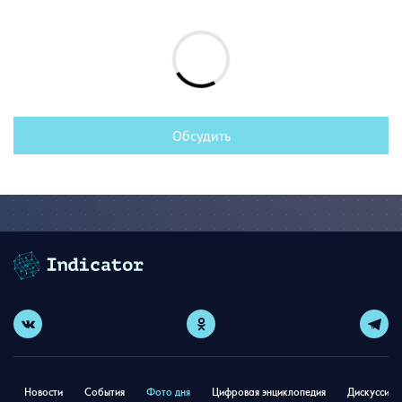
Обсудить
Новости
События
Фото дня
Цифровая энциклопедия
Дискуссион