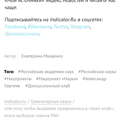
«Мои источники» Яндекс.Новостей и читайте нас
чаще.
Подписывайтесь на Indicator.Ru в соцсетях:
Facebook
,
ВКонтакте
,
Twitter
,
Telegram
,
Одноклассники
.
Автор
:
Екатерина Мищенко
#
Российская академия наук
#
Российская наука
Теги
#
Нацпроекты
#
Нацпроект «Наука»
#
Александр
Сергеев
#
Дискуссионный клуб
Indicator.ru
/
Гуманитарные науки
/
«Не хочу, чтобы Академия превратилась в стрип-клуб»:
итоги выборов членов РАН