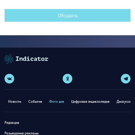
Обсудить
Новости
События
Фото дня
Цифровая энциклопедия
Дискуссион
Редакция
Размещение рекламы