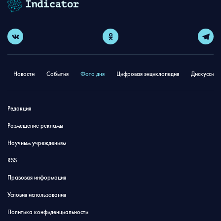
Новости
События
Фото дня
Цифровая энциклопедия
Дискуссион
Редакция
Размещение рекламы
Научным учреждениям
RSS
Правовая информация
Условия использования
Политика конфиденциальности