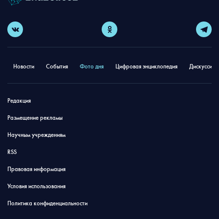
Новости
События
Фото дня
Цифровая энциклопедия
Дискуссион
Редакция
Размещение рекламы
Научным учреждениям
RSS
Правовая информация
Условия использования
Политика конфиденциальности