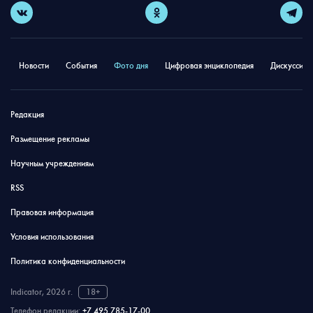
Новости
События
Фото дня
Цифровая энциклопедия
Дискуссион
Редакция
Размещение рекламы
Научным учреждениям
RSS
Правовая информация
Условия использования
Политика конфиденциальности
Indicator, 2026 г.
18+
Телефон редакции:
+7 495 785-17-00