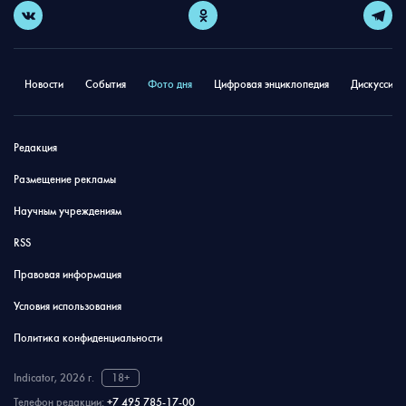
Новости
События
Фото дня
Цифровая энциклопедия
Дискуссион
Редакция
Размещение рекламы
Научным учреждениям
RSS
Правовая информация
Условия использования
Политика конфиденциальности
Indicator, 2026 г.
18+
Телефон редакции:
+7 495 785-17-00