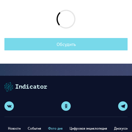
Обсудить
Новости
События
Фото дня
Цифровая энциклопедия
Дискуссион