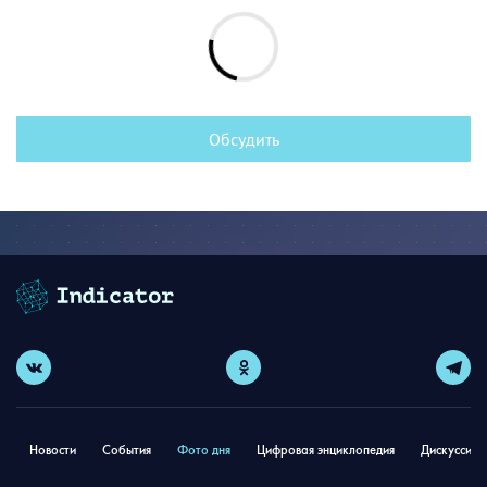
Обсудить
Новости
События
Фото дня
Цифровая энциклопедия
Дискуссион