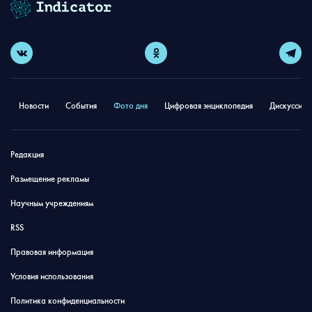
Новости
События
Фото дня
Цифровая энциклопедия
Дискуссион
Редакция
Размещение рекламы
Научным учреждениям
RSS
Правовая информация
Условия использования
Политика конфиденциальности