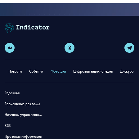
Новости
События
Фото дня
Цифровая энциклопедия
Дискуссион
Редакция
Размещение рекламы
Научным учреждениям
RSS
Правовая информация