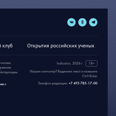
 клуб
Открытия российских ученых
рческих
Indicator, 2026 г.
18+
ружения
Нашли опечатку? Выделите текст и нажмите
действующим
Ctrl+Enter
Телефон редакции:
+7 495 785-17-00
ии с