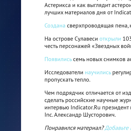
Астерикса и как выглядит астеро
лучших материалов дня от Indicat
Создана
сверхпроводящая пена, 
На острове Сулавеси
открыли
103
честь персонажей «Звездных вой
Появились
семь новых снимков ас
Исследователи
научились
регулир
пропускать тепло.
Чем подрядчик отличается от изда
сделать российские научные жу
интервью Indicator.Ru президент 
Inc. Александр Шусторович.
Понравился материал?
Добавьте I