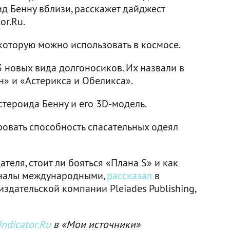
ид Бенну вблизи, расскажет дайджест
or.Ru.
которую можно использовать в космосе.
 новых вида долгоносиков. Их назвали в
н» и «Астерикса и Обеликса».
тероида Бенну и его 3D-модель.
овать способность спасательных одеял
теля, стоит ли бояться «Плана S» и как
рналы международными,
рассказал
в
издательской компании Pleiades Publishing,
ndicator.Ru
в «Мои источники»