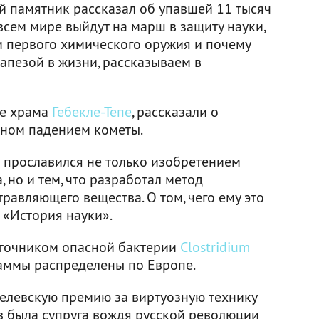
 памятник рассказал об упавшей 11 тысяч
 всем мире выйдут на марш в защиту науки,
м первого химического оружия и почему
рапезой в жизни, рассказываем в
пе храма
Гебекле-Тепе
, рассказали о
нном падением кометы.
прославился не только изобретением
но и тем, что разработал метод
травляющего вещества. О том, чего ему это
е «История науки».
сточником опасной бактерии
Clostridium
штаммы распределены по Европе.
елевскую премию за виртуозную технику
ов была супруга вождя русской революции