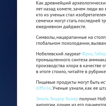
Как древнейший археологический
лет назад комете, зачем люди во
кто из ученых стал изобретателе
семечки могут стать последней т
ежедневном дайджесте.
Символы, нацарапанные на стол
глобальном похолодании, вызва
Нобелевский лауреат
Фриц Габер
промышленного синтеза аммиака, 
производства хлора в качестве о
в итоге стоило, читайте в рубрик
Пищевые продукты могут быть и
difficile
. Ученые узнали, как ее 
Эмиль Теодор Кохер
получил Ноб
хирургии, одним из его пациент