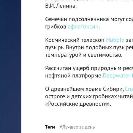
В.И. Ленина.
Семечки подсолнечника могут со
грибков
афлатоксин
.
Космический телескоп
Hubble
зап
пузырь. Внутри подобных пузыре
температурой и светимостью.
Рассчитан ущерб природным ресу
нефтяной платформе
Deepwater 
О древнейшем храме Сибири,
Сп
остроге и детских гробиках чита
«Российские древности».
#
Лучшее за день
Теги