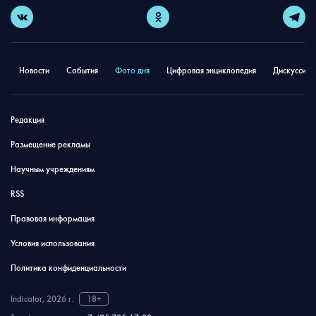
Новости
События
Фото дня
Цифровая энциклопедия
Дискуссион
Редакция
Размещение рекламы
Научным учреждениям
RSS
Правовая информация
Условия использования
Политика конфиденциальности
Indicator, 2026 г.
18+