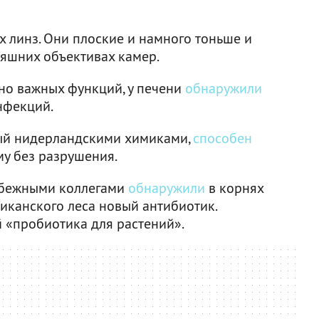
 линз. Они плоские и намного тоньше и
няшних объективах камер.
но важных функций, у печени
обнаружили
нфекций.
ый нидерландскими химиками,
способен
у без разрушения.
рубежными коллегами
обнаружили
в корнях
иканского леса новый антибиотик.
й «пробиотика для растений».