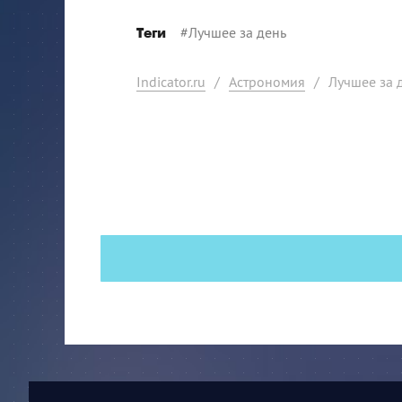
#
Лучшее за день
Теги
Indicator.ru
/
Астрономия
/
Лучшее за д