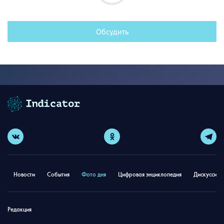
Обсудить
Новости
События
Фото дня
Цифровая энциклопедия
Дискуссион
Редакция