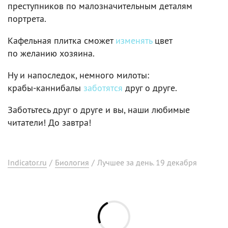
преступников по малозначительным деталям
портрета.
Кафельная плитка сможет
изменять
цвет
по желанию хозяина.
Ну и напоследок, немного милоты:
крабы‑каннибалы
заботятся
друг о друге.
Заботьтесь друг о друге и вы, наши любимые
читатели! До завтра!
Indicator.ru
/
Биология
/
Лучшее за день. 19 декабря