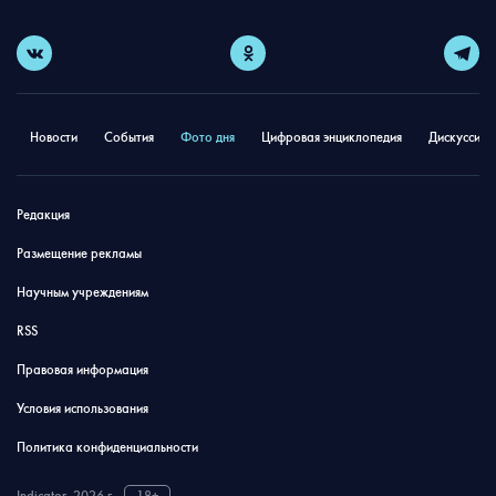
Новости
События
Фото дня
Цифровая энциклопедия
Дискуссион
Редакция
Размещение рекламы
Научным учреждениям
RSS
Правовая информация
Условия использования
Политика конфиденциальности