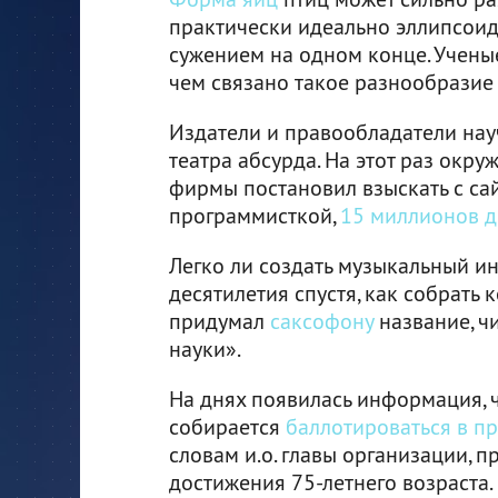
практически идеально эллипсои
сужением на одном конце. Ученые
чем связано такое разнообразие
Издатели и правообладатели на
театра абсурда. На этот раз окр
фирмы постановил взыскать с са
программисткой,
15 миллионов 
Легко ли создать музыкальный ин
десятилетия спустя, как собрать
придумал
саксофону
название, чи
науки».
На днях появилась информация, 
собирается
баллотироваться в п
словам и.о. главы организации, п
достижения 75-летнего возраста.