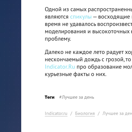
Одной из самых распространенн
являются
спикулы
— восходящие п
время не удавалось воспроизвест
моделирования и высокоточных 
проблему.
Далеко не каждое лето радует хо
нескончаемый дождь с грозой, т
Indicator.Ru
про образование мол
курьезные факты о них.
#
Лучшее за день
Теги
Indicator.ru
/
Биология
/
Лучшее за ден