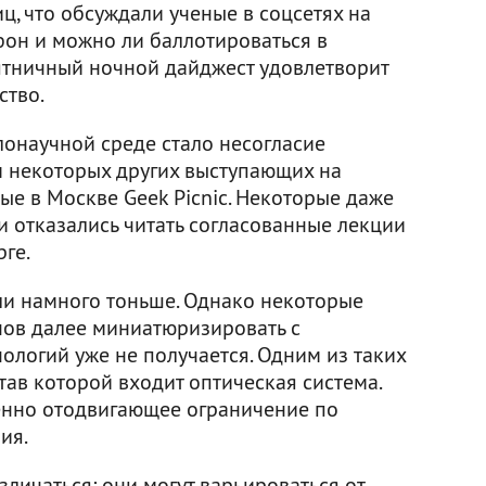
ц, что обсуждали ученые в соцсетях на
фон и можно ли баллотироваться в
ятничный ночной дайджест удовлетворит
ство.
лонаучной среде стало несогласие
 некоторых других выступающих на
е в Москве Geek Picnic. Некоторые даже
и отказались читать согласованные лекции
ге.
ли намного тоньше. Однако некоторые
ов далее миниатюризировать с
логий уже не получается. Одним из таких
остав которой входит оптическая система.
енно отодвигающее ограничение по
ия.
личаться: они могут варьироваться от