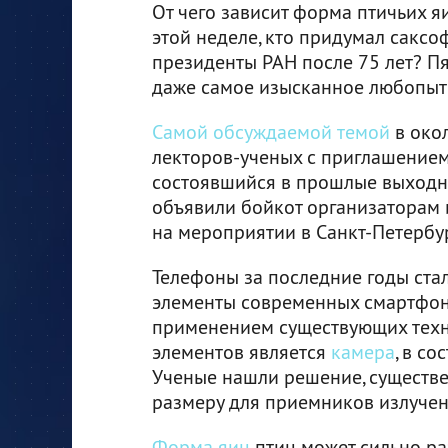
От чего зависит форма птичьих яи
этой неделе, кто придумал саксо
президенты РАН после 75 лет? П
даже самое изысканное любопыт
Самой обсуждаемой темой
в око
лекторов-ученых с приглашением
состоявшийся в прошлые выходны
объявили бойкот организаторам 
на мероприятии в Санкт-Петербур
Телефоны за последние годы ста
элементы современных смартфон
применением существующих техно
элементов является
камера
, в с
Ученые нашли решение, существ
размеру для приемников излучен
Форма яиц
птиц может сильно раз