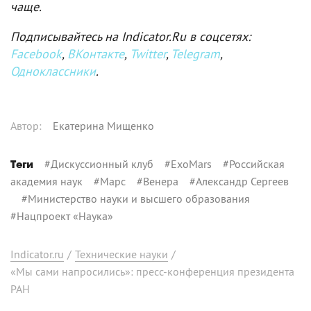
чаще.
Подписывайтесь на Indicator.Ru в соцсетях:
Facebook
,
ВКонтакте
,
Twitter
,
Telegram
,
Одноклассники
.
Автор
:
Екатерина Мищенко
#
Дискуссионный клуб
#
ExoMars
#
Российская
Теги
академия наук
#
Марс
#
Венера
#
Александр Сергеев
#
Министерство науки и высшего образования
#
Нацпроект «Наука»
Indicator.ru
/
Технические науки
/
«Мы сами напросились»: пресс-конференция президента
РАН