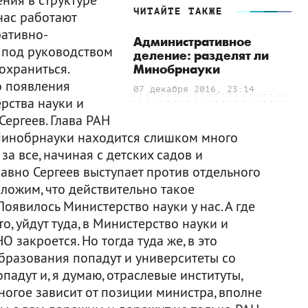
ЧИТАЙТЕ ТАКЖЕ
час работают
ративно-
Административное
 под руководством
деление: разделят ли
охраниться.
Минобрнауки
о появления
07 декабря 2016, 23:14
рства науки и
Сергеев. Глава РАН
 Минобрнауки находится слишком много
за все, начиная с детских садов и
авно Сергеев выступает против отдельного
ложим, что действительно такое
Появилось Министерство науки у нас. А где
, уйдут туда, в Министерство науки и
 закроется. Но тогда туда же, в это
бразования попадут и университеты со
падут и, я думаю, отраслевые институты,
 многое зависит от позиции министра, вполне