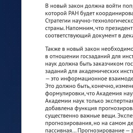
В новый закон должна войти поп
которой РАН будет координирова
Стратегии научно-технологическ
страны. Напомним, что президен
соответствующий документ в дек
Также в новый закон необходимо
в отношении госзаданий для инс
наук должна быть заказчиком го
заданий для академических инсти
— это информационное взаимодей
Это должно быть, конечно, изме
формулировки, что Академия наук
Академии наук только экспертна
добавлена функция прогнозирова
существенно важные вещи. Эксперт
прогнозирования, но на самом де
пассивная… Прогнозирование — эт