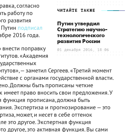
равка, согласно
ЧИТАЙТЕ ТАКЖЕ
ть работу по
ого развития
Путин утвердил
т Путин
подписал
Стратегию научно-
абре 2016 года.
технологического
развития России
 внести поправку
01 декабря 2016, 18:06
титутов. «Академия
сударственных
тутов», — заметил Сергеев. «Третий момент
ствие с органами государственной власти.
нено. Должны быть прописаны четкие
 имеет право вносить свои предложения. У
я функция прописана, должна быть
ния. Экспертиза и прогнозирование — это
иза, может, и несет в себе оттенок
ле это другое. Экспертная функция
о другое, это активная функция. Вы сами