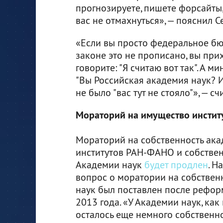
прогнозируете, пишете форсайты, 
вас не отмахнуться», — пояснил С
«Если вы просто федеральное бюд
законе это не прописано, вы при
говорите: "Я считаю вот так". А м
"Вы Российская академия наук? Изв
не было "вас тут не стояло"», — сч
Мораторий на имущество инстит
Мораторий на собственность ак
институтов РАН-ФАНО и собствен
Академии наук
будет продлен
. Н
вопрос о моратории на собствен
наук был поставлен после рефо
2013 года. «У Академии наук, как 
осталось еще немного собственно