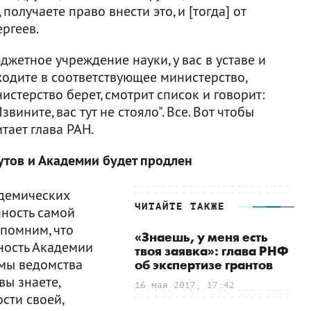
получаете право внести это, и [тогда] от
ергеев.
жетное учреждение науки, у вас в уставе и
ходите в соответствующее министерство,
инистерство берет, смотрит список и говорит:
ините, вас тут не стояло". Все. Вот чтобы
итает глава РАН.
утов и Академии будет продлен
адемических
ЧИТАЙТЕ ТАКЖЕ
ность самой
апомним, что
«Знаешь, у меня есть
ность Академии
твоя заявка»: глава РНФ
рмы ведомства
об экспертизе грантов
вы знаете,
16 мая 2017, 17:42
сти своей,