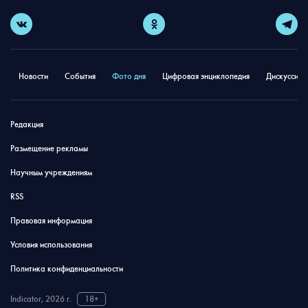
Новости
События
Фото дня
Цифровая энциклопедия
Дискуссион
Редакция
Размещение рекламы
Научным учреждениям
RSS
Правовая информация
Условия использования
Политика конфиденциальности
Indicator, 2026 г.
18+