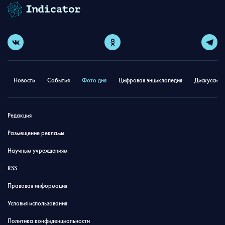
Новости
События
Фото дня
Цифровая энциклопедия
Дискуссион
Редакция
Размещение рекламы
Научным учреждениям
RSS
Правовая информация
Условия использования
Политика конфиденциальности