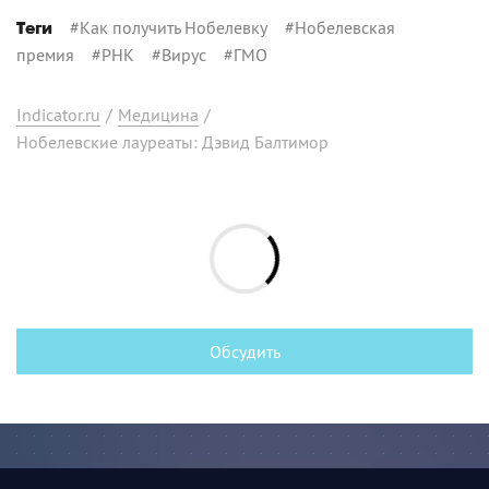
#
Как получить Нобелевку
#
Нобелевская
Теги
премия
#
РНК
#
Вирус
#
ГМО
Indicator.ru
/
Медицина
/
Нобелевские лауреаты: Дэвид Балтимор
Обсудить