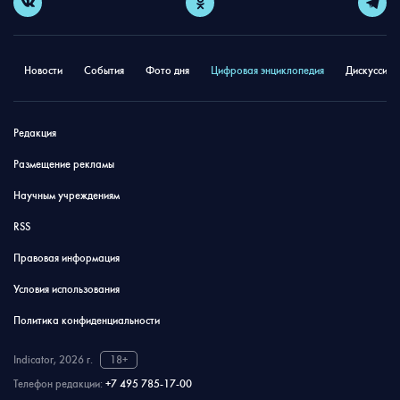
Новости
События
Фото дня
Цифровая энциклопедия
Дискуссион
Редакция
Размещение рекламы
Научным учреждениям
RSS
Правовая информация
Условия использования
Политика конфиденциальности
Indicator, 2026 г.
18+
Телефон редакции:
+7 495 785-17-00