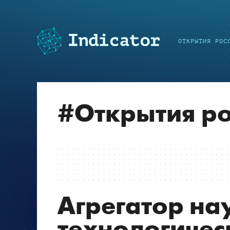
ОТКРЫТИЯ РОС
#
Открытия ро
Агрегатор на
технологичес