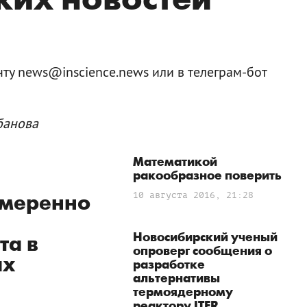
ту news@inscience.news или в телеграм-бот
банова
Математикой
ракообразное поверить
10 августа 2016, 21:28
умеренно
Новосибирский ученый
та в
опроверг сообщения о
ах
разработке
альтернативы
термоядерному
реактору ITER