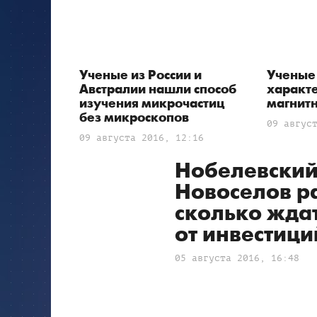
Ученые из России и
Ученые
Австралии нашли способ
характ
изучения микрочастиц
магнитн
без микроскопов
09 авгус
09 августа 2016, 12:16
Нобелевский
Новоселов р
сколько жда
от инвестици
05 августа 2016, 16:48