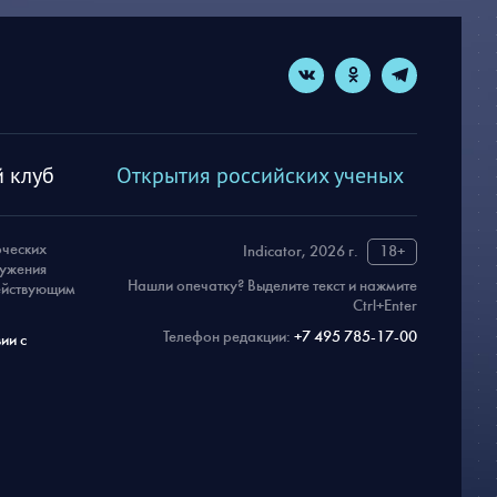
 клуб
Открытия российских ученых
рческих
Indicator, 2026 г.
18+
ружения
Нашли опечатку? Выделите текст и нажмите
действующим
Ctrl+Enter
Телефон редакции:
+7 495 785-17-00
ии с