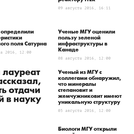
09 августа 2016, 16:11
 определили
Ученые МГУ оценили
еристики
пользу зеленой
ого поля Сатурна
инфраструктуры в
Канаде
та 2016, 12:00
08 августа 2016, 12:00
 лауреат
Ученый из МГУ с
коллегами обнаружил,
ассказал,
что минералы
ть отдачи
степановит и
жемчужниковит имеют
й в науку
уникальную структуру
05 августа 2016, 12:00
Биологи МГУ открыли