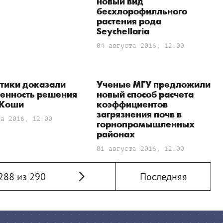
новый вид
бесхлорофилльного
растения рода
Seychellaria
04 августа 2016, 12:00
тики доказали
Ученые МГУ предложили
венность решения
новый способ расчета
 Коши
коэффициентов
загрязнения почв в
та 2016, 12:00
горнопромышленных
районах
01 августа 2016, 12:00
288 из 290
Последняя