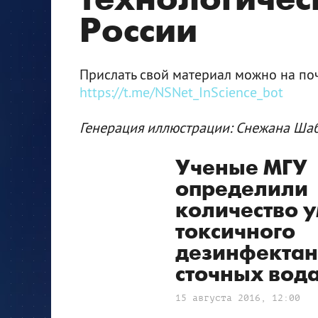
России
Прислать свой материал можно на поч
https://t.me/NSNet_InScience_bot
Генерация иллюстрации: Снежана Ша
Ученые МГУ
определили
количество 
токсичного
дезинфектан
сточных вод
15 августа 2016, 12:00