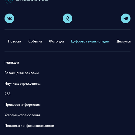
Новости
События
Фото дня
Цифровая энциклопедия
Дискуссион
Редакция
Размещение рекламы
Научным учреждениям
RSS
Правовая информация
Условия использования
Политика конфиденциальности