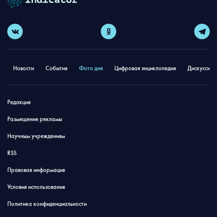
Новости
События
Фото дня
Цифровая энциклопедия
Дискуссион
Редакция
Размещение рекламы
Научным учреждениям
RSS
Правовая информация
Условия использования
Политика конфиденциальности