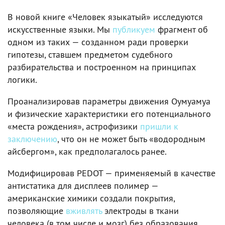
В новой книге «Человек языкатый» исследуются
искусственные языки. Мы
публикуем
фрагмент об
одном из таких — созданном ради проверки
гипотезы, ставшем предметом судебного
разбирательства и построенном на принципах
логики.
Проанализировав параметры движения Оумуамуа
и физические характеристики его потенциального
«места рождения», астрофизики
пришли к
заключению
, что он не может быть «водородным
айсбергом», как предполагалось ранее.
Модифицировав PEDOT — применяемый в качестве
антистатика для дисплеев полимер —
американские химики создали покрытия,
позволяющие
вживлять
электроды в ткани
человека (в том числе и мозг) без образования