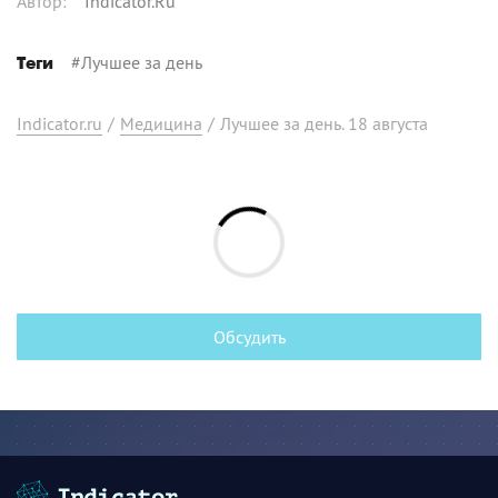
Автор
:
Indicator.Ru
#
Лучшее за день
Теги
Indicator.ru
/
Медицина
/
Лучшее за день. 18 августа
Обсудить