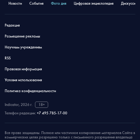
Новости
События
Фото дня
Цифровая энциклопедия
Дискуссион
Редакция
Размещение рекламы
Научным учреждениям
RSS
Правовая информация
Условия использования
Политика конфиденциальности
Indicator, 2026 г.
18+
Телефон редакции:
+7 495 785-17-00
Все права защищены. Полное или частичное копирование материалов Сайта в
коммерческих целях разрешено только с письменного разрешения владельца