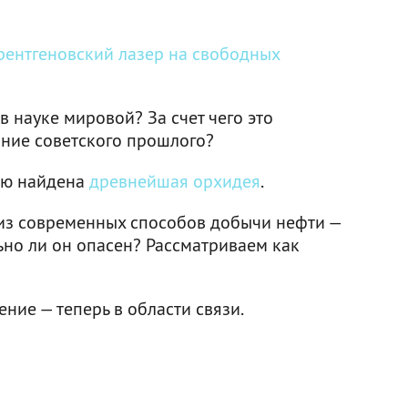
рентгеновский лазер на свободных
в науке мировой? За счет чего это
яние советского прошлого?
рю найдена
древнейшая орхидея
.
н из современных способов добычи нефти —
ьно ли он опасен? Рассматриваем как
ие — теперь в области связи.