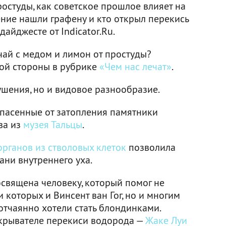
остуды, как советское прошлое влияет на
ение нашли графену и кто открыл перекись
айджесте от Indicator.Ru.
чай с медом и лимон от простуды?
ой стороны в рубрике
«Чем нас лечат»
.
ушения, но и видовое разнообразие.
спасенные от затопления памятники
ва из
музея Тальцы
.
рганов из стволовых клеток
позволила
ани внутреннего уха.
священа человеку, который помог не
 которых и Винсент ван Гог, но и многим
отчаянно хотели стать блондинками.
ткрывателе перекиси водорода —
Жаке Луи