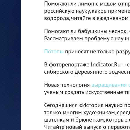
Помогают ли лимон с медом от пр
российскую науку, какое примен
водорода, читайте в ежедневном д
Помогают ли бабушкины чеснок, 
Рассматриваем проблему с научн
Потопы
приносят не только разр
В фоторепортаже Indicator.Ru — 
сибирского деревянного зодчест
Новая технология
выращивания о
ученым создать искусственные тк
Сегодняшняя «История науки» по
только многим художникам, среди
шатенкам и брюнеткам, которые 
Читайте новый выпуск о первоо