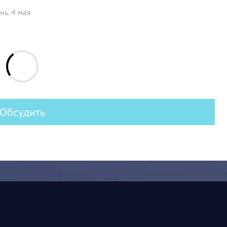
нь. 4 мая
Обсудить