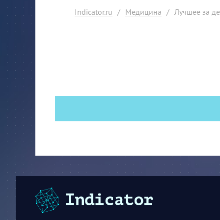
Indicator.ru
/
Медицина
/
Лучшее за де