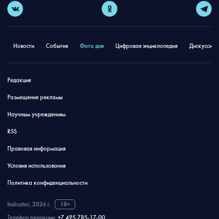
Новости
События
Фото дня
Цифровая энциклопедия
Дискуссион
Редакция
Размещение рекламы
Научным учреждениям
RSS
Правовая информация
Условия использования
Политика конфиденциальности
Indicator, 2026 г.
18+
Телефон редакции:
+7 495 785-17-00